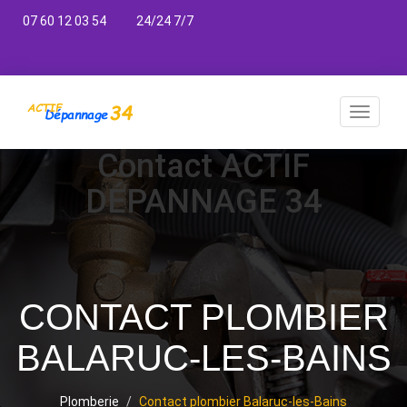
07 60 12 03 54
24/24 7/7
Toggle
navigat
Contact ACTIF
DÉPANNAGE 34
CONTACT PLOMBIER
BALARUC-LES-BAINS
Plomberie
Contact plombier Balaruc-les-Bains