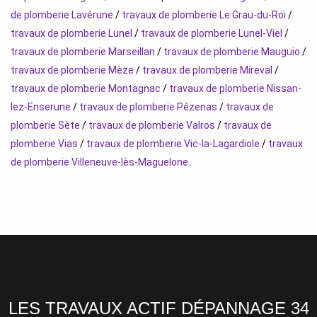
de plomberie Lavérune
/
travaux de plomberie Le Grau-du-Roi
/
travaux de plomberie Lunel
/
travaux de plomberie Lunel-Viel
/
travaux de plomberie Marseillan
/
travaux de plomberie Mauguio
/
travaux de plomberie Mèze
/
travaux de plomberie Mireval
/
travaux de plomberie Montagnac
/
travaux de plomberie Nissan-
lez-Enserune
/
travaux de plomberie Pézenas
/
travaux de
plomberie Sète
/
travaux de plomberie Valros
/
travaux de
plomberie Vias
/
travaux de plomberie Vic-la-Lagardiole
/
travaux
de plomberie Villeneuve-lès-Maguelone
.
LES TRAVAUX ACTIF DÉPANNAGE 34